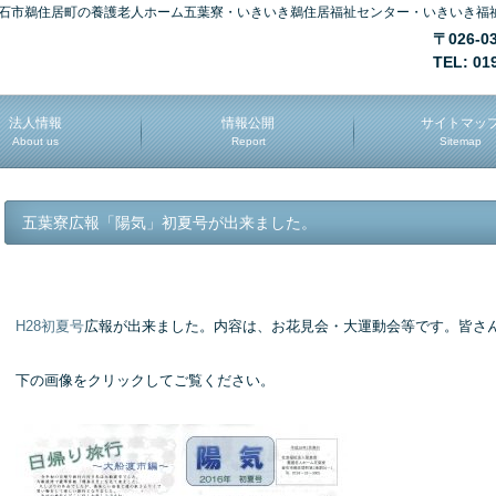
石市鵜住居町の養護老人ホーム五葉寮・いきいき鵜住居福祉センター・いきいき福
〒026-
TEL: 01
法人情報
情報公開
サイトマッ
About us
Report
Sitemap
五葉寮広報「陽気」初夏号が出来ました。
H28初夏号
広報が出来ました。内容は、お花見会・大運動会等です。皆さ
下の画像をクリックしてご覧ください。