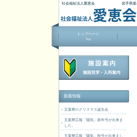
社会福祉法人愛恵会
岩手県釜
トップページ
Top
新着情報
五葉寮のクリスマス誕生会
五葉寮広報「陽気」新年号が出来ま
した。
五葉寮広報「陽気」秋号が出来まし